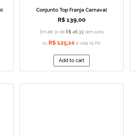
ni
Conjunto Top Franja Carnaval
R$
139,00
Em até 3x de
R$
46,33
sem juros
R$
125,10
ou
à vista no Pix
Add to cart