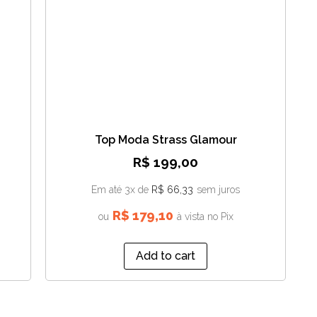
Top Moda Strass Glamour
R$
199,00
Em até 3x de
R$
66,33
sem juros
R$
179,10
ou
à vista no Pix
Add to cart