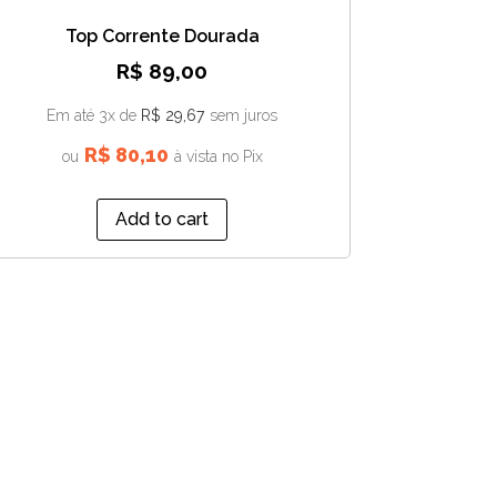
Top Corrente Dourada
R$
89,00
Em até 3x de
R$
29,67
sem juros
R$
80,10
ou
à vista no Pix
Add to cart