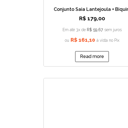
Conjunto Saia Lantejoula + Biqui
R$
179,00
Em até 3x de
R$
59,67
sem juros
R$
161,10
ou
à vista no Pix
Read more