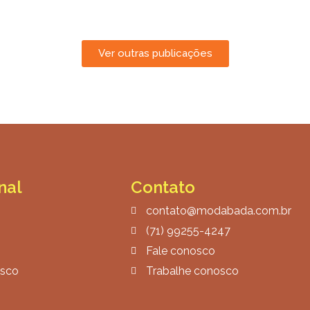
Ver outras publicações
nal
Contato
contato@modabada.com.br
(71) 99255-4247
Fale conosco
osco
Trabalhe conosco